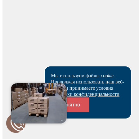
зарезервированный товар выбранным вами способом.
Ваш заказ будет действителен после оплаты в течение 5
рабочих дней.
Скачать реквизиты
Наши клиенты или очень заняты, или в поисках Музы.
Пока они не успели оставить отзыв на данный товар.
Мы используем файлы
cookie
.
Продолжая использовать наш веб-
сайт, вы принимаете условия
Политики конфиденциальности
Понятно
Переходники и соединители
Будьте первым и получите бонус!