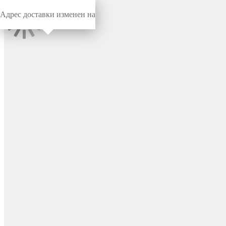
Адрес доставки изменен на
Миниворкс
/
Заглушки для труб
/
Круглые
Заглушка пластиковая
круглая Ø914,4 мм, серия
TXT, цвет черный –
TXT914,4