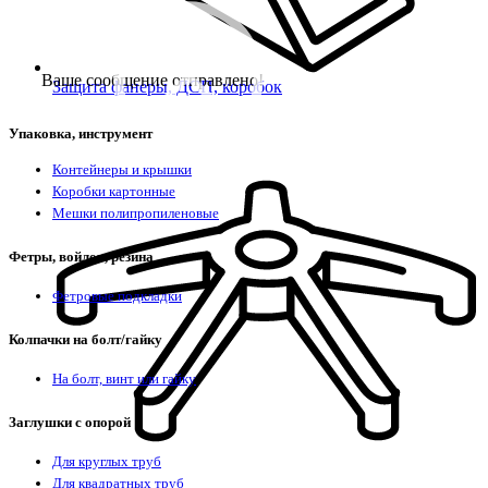
Ваше сообщение отправлено!
Защита фанеры, ДСП, коробок
Упаковка, инструмент
Контейнеры и крышки
Коробки картонные
Мешки полипропиленовые
Фетры, войлок, резина
Фетровые подкладки
Колпачки на болт/гайку
На болт, винт или гайку
Заглушки с опорой
Для круглых труб
Для квадратных труб