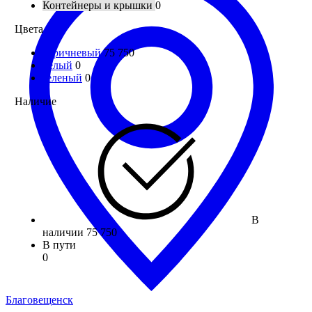
Контейнеры и крышки
0
Цвета
коричневый
75 750
белый
0
зеленый
0
Наличие
В
наличии
75 750
В пути
0
Благовещенск