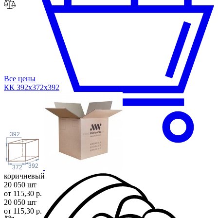
Все цены
КК 392х372х3
92
392
392
372
коричневый
20 050 шт
от 115,30 р.
20 050 шт
от 115,30 р.