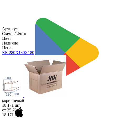
Артикул
Схема / Фото
Цвет
Наличие
Цена
КК 280Х180Х1
80
180
280
180
коричневый
18 171 шт
от 35,70 р.
18 171 шт