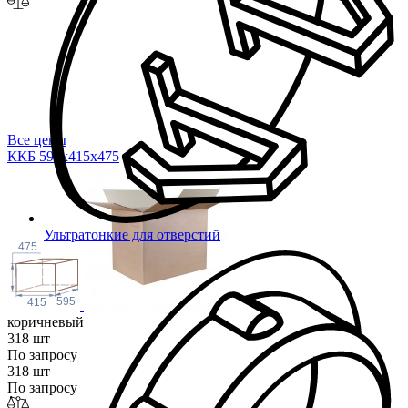
Все цены
ККБ 595х415х4
75
Ультратонкие для отверстий
475
595
415
коричневый
318 шт
По запросу
318 шт
По запросу