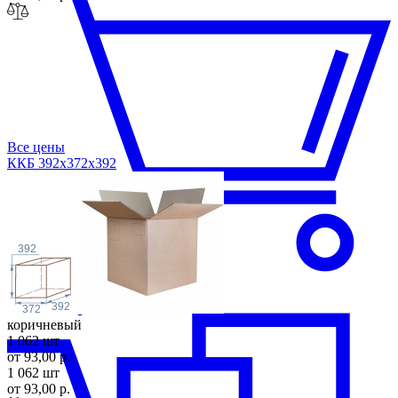
Все цены
ККБ 392х372х3
92
392
392
372
коричневый
1 062 шт
от 93,00 р.
1 062 шт
от 93,00 р.