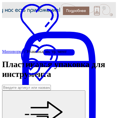
Миниворкс
/
Упаковка, инструмент
Пластиковая упаковка для
инструмента