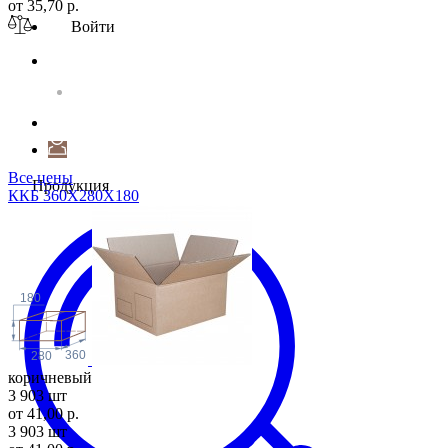
от 35,70 р.
Войти
Все цены
Продукция
ККБ 360Х280Х1
80
180
360
280
коричневый
3 903 шт
от 41,00 р.
3 903 шт