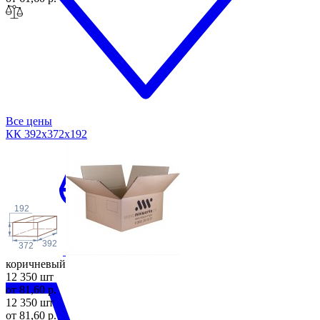
Все цены
КК 392х372х1
92
192
392
372
коричневый
12 350 шт
от 81,60 р.
12 350 шт
от 81,60 р.