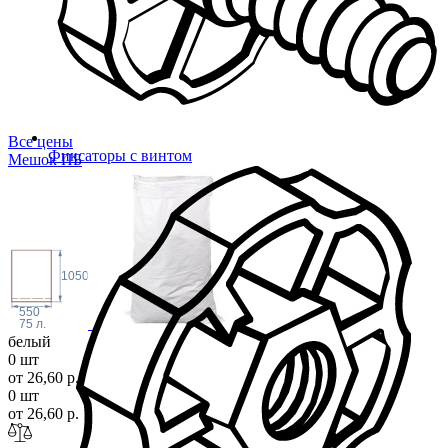
Все цены
Фиксаторы с винтом
Мешок
ПБ
1050
550
75 л.
белый
0 шт
от 26,60 р.
0 шт
от 26,60 р.