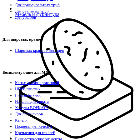
Для прямоугольных труб
Для овальных труб
Мебель и фурнитура
Для уголков
Для шаровых кранов
Шаровых кранов и фланцев
Комплектующие для МАФ
Канат комбинированный
HDPE-пластик
Гильзы/втулки
Изделия для каната
Хомуты ВОРКАУТ
Для балансиров
Качели
Подвесы для качелей
Крепления для качелей
Гимнастические элементы