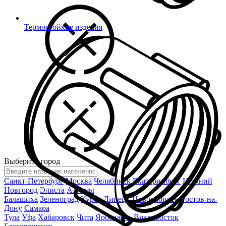
Термостойкие изделия
Выберите город
Санкт-Петербург
Москва
Челябинск
Екатеринбург
Нижний
Новгород
Элиста
Алматы
Балашиха
Зеленоград
Курск
Липецк
Новосибирск
Ростов-на-
Дону
Самара
Тула
Уфа
Хабаровск
Чита
Ярославль
Владивосток