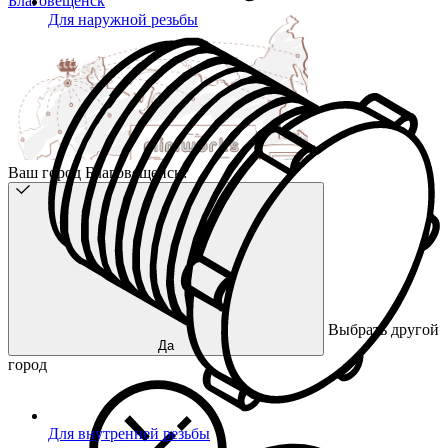
Благовещенск
Для наружной резьбы
Ваш город Благовещенск?
Выбрать другой
Да
город
Для внутренней резьбы