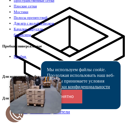
Пространственные сетки
Плоские сетки
Мостики
Полосы препятствий
Для игр с водой и песком
Качалки, карусели,
балансиры
Пробки универсальные
Пробки
Мы используем файлы
cookie
.
Продолжая использовать наш веб-
Для наружной резьбы
сайт, вы принимаете условия
Политики конфиденциальности
Для наружной резьбы
Понятно
Для внутренней резьбы
Для внутренней резьбы
Переходники и соединители