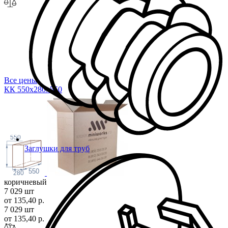
Все цены
КК 550х280х5
50
550
Заглушки для труб
550
280
коричневый
7 029 шт
от 135,40 р.
7 029 шт
от 135,40 р.