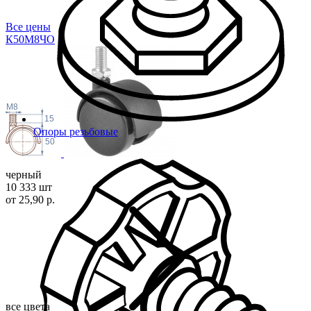
Все цены
К50М8
ЧО
M8
15
Опоры резьбовые
50
черный
10 333 шт
от 25,90 р.
все цвета