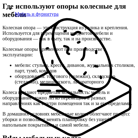
Где используют опоры колесные для
мебели
Мебель и фурнитура
Колесная опора — это конструкция из ролика и крепления.
Используется для перемещения предметов мебели и
оборудования — как в быту, так и на производстве.
Колесные опоры применяют при производстве и
эксплуатации:
мебели: стульев, кресел, диванов, журнальных столиков,
парт, тумб, комодов
оборудования: торгового (тележки), складского
(стеллажи), медицинского, лабораторного
Колеса придают предметам мобильность: мебель и
оборудование можно легко перемещать в разных
направлениях как внутри помещения так и за его пределами.
В домашних условиях мебельные колеса облегчают процесс
уборки и позволяют менять планировку без ущерба
напольным покрытиями и самой мебели.
Виды мебельных колес