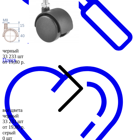
M8
15
40
черный
33 233 шт
Поиск
от 19,80 р.
все цвета
черный
33 233 шт
от 19,80 р.
серый
0 шт