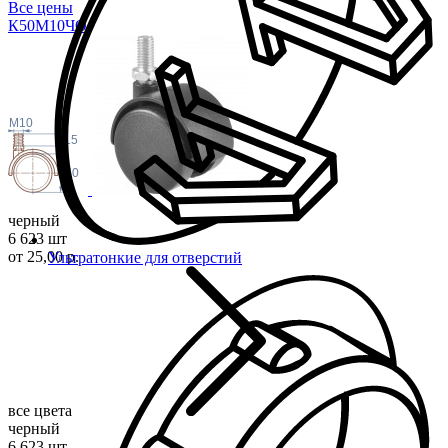
Все цены
К50М10
ЧО
M10
15
50
черный
6 623 шт
от 25,00 р.
Ультратонкие для отверстий
все цвета
черный
6 623 шт