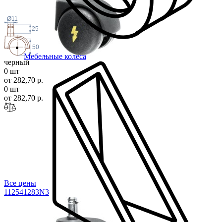
Ø11
25
50
Мебельные колеса
черный
0 шт
от 282,70 р.
0 шт
от 282,70 р.
Все цены
112541283
N3