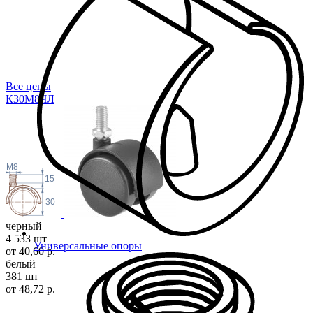
Все цены
К30М8
ЧЛ
M8
15
30
черный
4 533 шт
Универсальные опоры
от 40,60 р.
белый
381 шт
от 48,72 р.