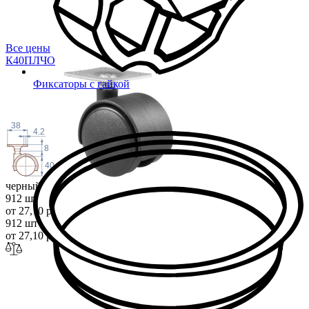
Все цены
К40ПЛ
ЧО
Фиксаторы с гайкой
38
4.2
8
40
черный
912 шт
от 27,10 р.
912 шт
от 27,10 р.