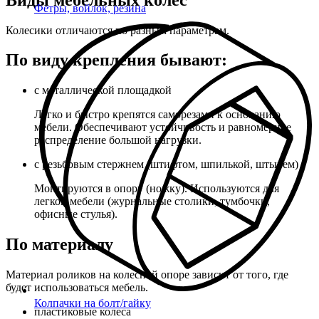
Фетры, войлок, резина
Колесики отличаются по разным параметрам.
По виду крепления бывают:
с металлической площадкой
Легко и быстро крепятся саморезами к основанию
мебели. Обеспечивают устойчивость и равномерное
распределение большой нагрузки.
с резьбовым стержнем (штифтом, шпилькой, штырем)
Монтируются в опору (ножку). Используются для
легкой мебели (журнальные столики, тумбочки,
офисные стулья).
По материалу
Материал роликов на колесной опоре зависит от того, где
будет использоваться мебель.
Колпачки на болт/гайку
пластиковые колеса