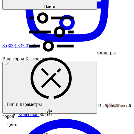
Найти
8 (800) 333 03 59
Фильтры
Ваш город Благовещенск?
Тип и параметры
Сбросить
Выбрать другой
Да
Колесные
80 637
город
Цвета