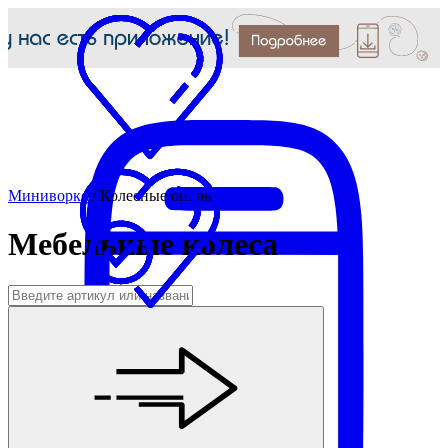
Миниворкс
/
Колесные опоры
Мебельные колеса