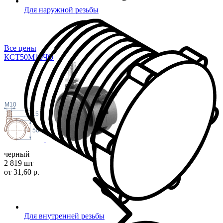
Для наружной резьбы
Все цены
КСТ50М10
ЧО
M10
15
50
черный
2 819 шт
от 31,60 р.
Для внутренней резьбы