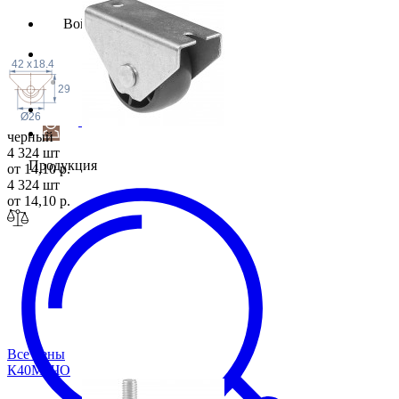
Войти
42
x
18.4
29
Ø26
черный
4 324 шт
Продукция
от 14,10 р.
4 324 шт
от 14,10 р.
Все цены
К40М8
ЧО