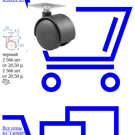
38
4.2
8
50
черный
2 566 шт
от 20,50 р.
2 566 шт
от 20,50 р.
Все цены
КСТ40М8
ЧО