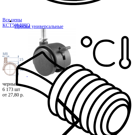
Все цены
КСТ50М8
ЧО
Пробки универсальные
M8
15
50
черный
6 173 шт
от 27,80 р.