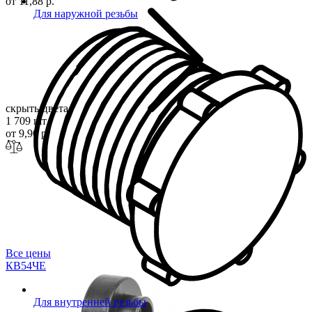
от 11,88 р.
Для наружной резьбы
скрыть цвета
1 709 шт
от 9,90 р.
Все цены
КВ54
ЧЕ
Для внутренней резьбы