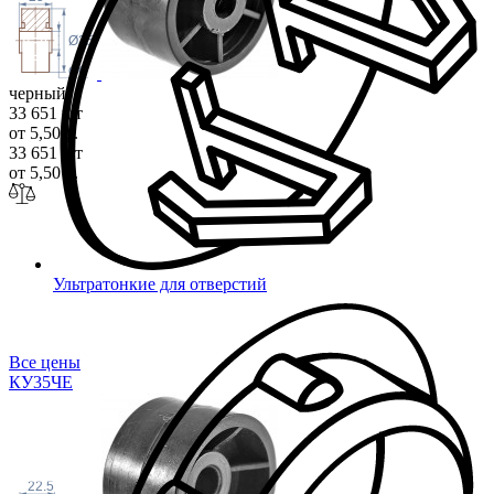
Ø35
Ø6
черный
33 651 шт
от 5,50 р.
33 651 шт
от 5,50 р.
Ультратонкие для отверстий
Все цены
КУ35
ЧЕ
22.5