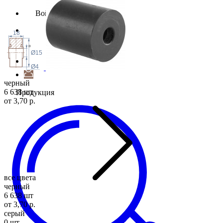
Войти
18
Ø15
Ø4
черный
6 638 шт
Продукция
от 3,70 р.
все цвета
черный
6 638 шт
от 3,70 р.
серый
0 шт