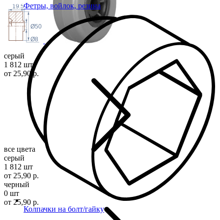
Фетры, войлок, резина
19.5
Ø50
Ø8
серый
1 812 шт
от 25,90 р.
все цвета
серый
1 812 шт
от 25,90 р.
черный
0 шт
от 25,90 р.
Колпачки на болт/гайку