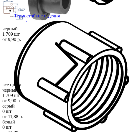
Ø42
Термостойкие изделия
Ø14
черный
1 709 шт
от 9,90 р.
все цвета
черный
1 709 шт
от 9,90 р.
серый
0 шт
от 11,88 р.
белый
0 шт