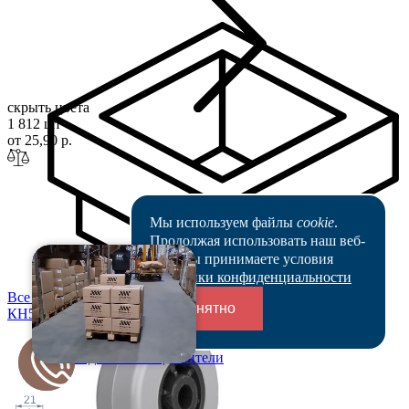
скрыть цвета
1 812 шт
от 25,90 р.
Мы используем файлы
cookie
.
Продолжая использовать наш веб-
сайт, вы принимаете условия
Политики конфиденциальности
Все цены
Понятно
КН50
СЕ
Переходники и соединители
21