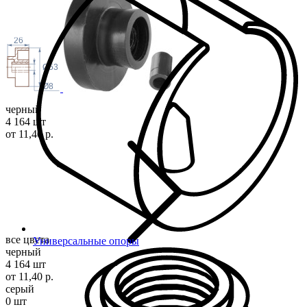
26
Ø53
Ø8
черный
4 164 шт
от 11,40 р.
все цвета
Универсальные опоры
черный
4 164 шт
от 11,40 р.
серый
0 шт