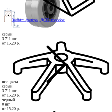
21
Ø42
Защита фанеры, ДСП, коробок
Ø6
серый
3 711 шт
от 15,20 р.
все цвета
серый
3 711 шт
от 15,20 р.
черный
0 шт
от 15,20 р.