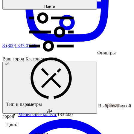
Найти
8 (800) 333 03 59
Фильтры
Ваш город Благовещенск?
Тип и параметры
Сбросить
Выбрать другой
Да
Мебельные колеса
133 400
город
Цвета