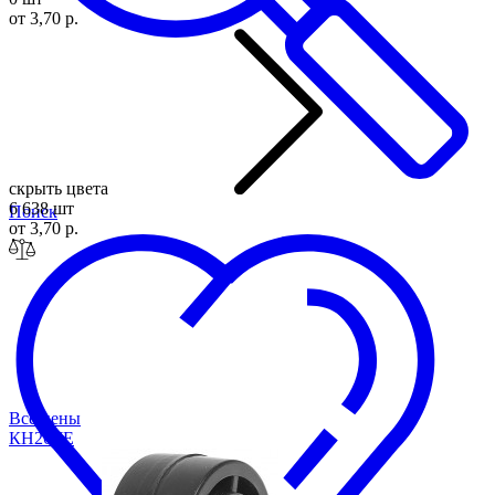
от 3,70 р.
скрыть цвета
6 638 шт
Поиск
от 3,70 р.
Все цены
КН26
ЧЕ