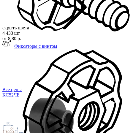
скрыть цвета
4 433 шт
от 8,80 р.
Фиксаторы с винтом
Все цены
КС52
ЧЕ
36