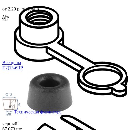
от 2,20 р.
от 2,64 р.
Все цены
ПД13-6ЧР
Ø13
6
Техническая фурнитура
Ø8
черный
67 073 шт