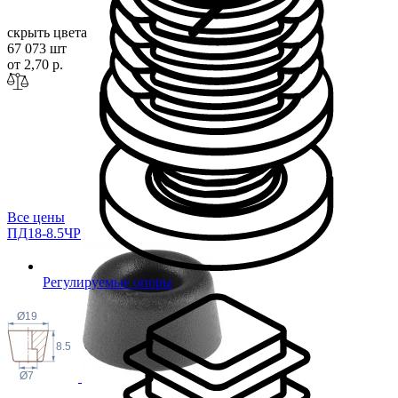
скрыть цвета
67 073 шт
от 2,70 р.
Все цены
ПД18-8.5ЧР
Регулируемые опоры
Ø19
8.5
Ø7