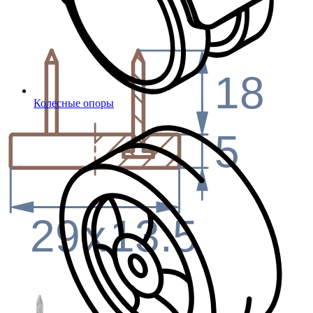
18
Колесные опоры
5
29
x
13.5