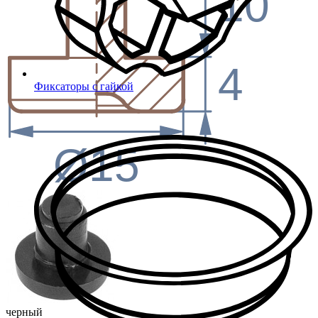
10
4
Фиксаторы с гайкой
Ø15
черный