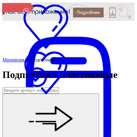
Миниворкс
/
Подпятники
Подпятники пластиковые