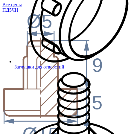
Все цены
ПД5
ЧН
Ø5
9
Заглушки для отверстий
5