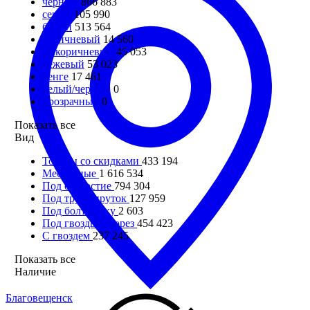
черный
866 883
серый
105 990
белый
513 564
коричневый
14 560
св.коричневый
45 053
бежевый
53 023
венге
17 461
белый/черный
0
прозрачный
0
Показать все
Вид
Товары со скидками
433 194
Мебельные
1 616 534
Под отверстие
794 304
Под трубу/пруток
127 959
Под болт/гайку
2 603
Под гвоздь/саморез
454 423
С гвоздем
237 245
Показать все
Наличие
Благовещенск