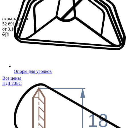
скрыть цвета
52 691 шт
от 3,10 р.
Опоры для уголков
Все цены
ПДГ20
БС
18