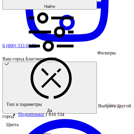
Найти
8 (800) 333 03 59
Фильтры
Ваш город Благовещенск?
Тип и параметры
Сбросить
Выбрать другой
Да
Подпятники
1 616 534
город
Цвета