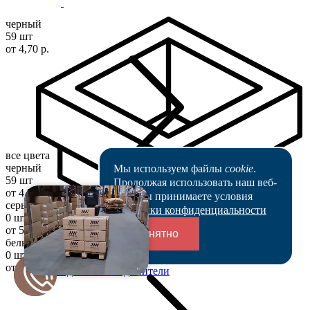
черный
59 шт
от 4,70 р.
все цвета
черный
Мы используем файлы
cookie
.
59 шт
Продолжая использовать наш веб-
от 4,70 р.
сайт, вы принимаете условия
серый
Политики конфиденциальности
0 шт
от 5,64 р.
Понятно
белый
0 шт
от 5,64 р.
Переходники и соединители