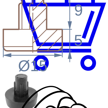
9
5
Ø15