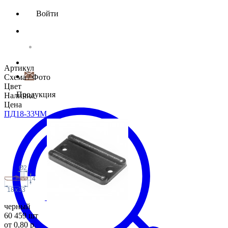
Войти
Артикул
Схема / Фото
Цвет
Продукция
Наличие
Цена
ПД18-33ЧМ
Ø2
4
18
x
33
черный
60 459 шт
от 0,80 р.