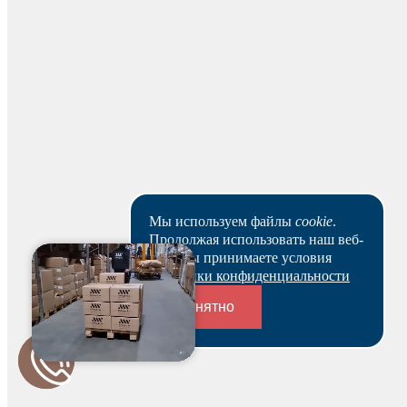
На основании заказа вам будет оформлен резерв и по
нему выставлен счет. В течение 3-х рабочих дней вы
можете оплатить счет и после этого получить
зарезервированный товар выбранным вами способом.
Ваш заказ будет действителен после оплаты в течение 5
рабочих дней.
Скачать реквизиты
Наши клиенты или очень заняты, или в поисках Музы.
Пока они не успели оставить отзыв на данный товар.
Мы используем файлы
cookie
.
Продолжая использовать наш веб-
сайт, вы принимаете условия
Политики конфиденциальности
Понятно
Переходники и соединители