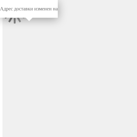
Адрес доставки изменен на
Миниворкс
/
Заглушки для труб
/
Круглые
Заглушка пластиковая
круглая Ø51 мм, наружная,
серия TXT, цвет бесцветный
– TXT51