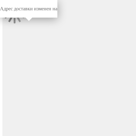
Адрес доставки изменен на
Миниворкс
/
Заглушки для труб
/
Круглые
Заглушка пластиковая
круглая Ø130 мм,
наружная, серия TXT, цвет
бесцветный – TXT130