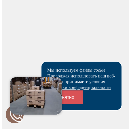
На основании заказа вам будет оформлен резерв и по
нему выставлен счет. В течение 3-х рабочих дней вы
можете оплатить счет и после этого получить
зарезервированный товар выбранным вами способом.
Ваш заказ будет действителен после оплаты в течение 5
рабочих дней.
Скачать реквизиты
Наши клиенты или очень заняты, или в поисках Музы.
Пока они не успели оставить отзыв на данный товар.
Мы используем файлы
cookie
.
Продолжая использовать наш веб-
сайт, вы принимаете условия
Политики конфиденциальности
Понятно
Переходники и соединители