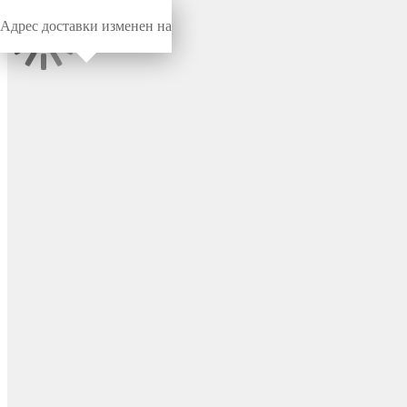
Адрес доставки изменен на
Миниворкс
/
Заглушки для труб
/
Круглые
Заглушка пластиковая
круглая Ø125 мм,
наружная, серия TXT, цвет
бесцветный – TXT125