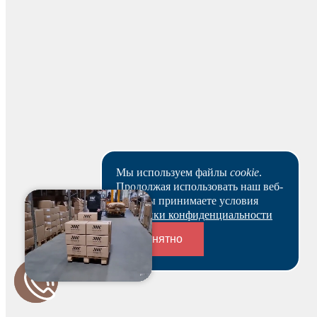
На основании заказа вам будет оформлен резерв и по
нему выставлен счет. В течение 3-х рабочих дней вы
можете оплатить счет и после этого получить
зарезервированный товар выбранным вами способом.
Ваш заказ будет действителен после оплаты в течение 5
рабочих дней.
Скачать реквизиты
Наши клиенты или очень заняты, или в поисках Музы.
Пока они не успели оставить отзыв на данный товар.
Мы используем файлы
cookie
.
Продолжая использовать наш веб-
сайт, вы принимаете условия
Политики конфиденциальности
Понятно
Переходники и соединители