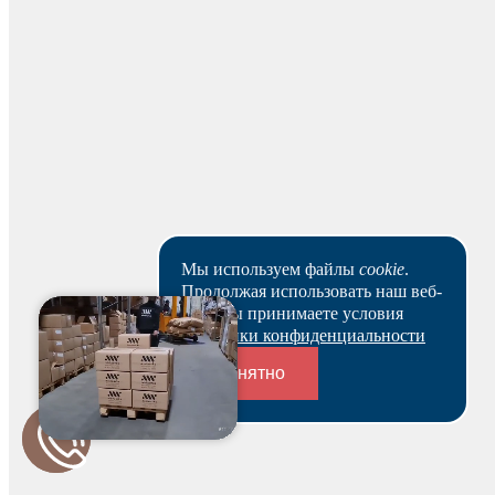
рабочих дней.
Скачать реквизиты
Наши клиенты или очень заняты, или в поисках Музы.
Пока они не успели оставить отзыв на данный товар.
Мы используем файлы
cookie
.
Продолжая использовать наш веб-
сайт, вы принимаете условия
Политики конфиденциальности
Понятно
Будьте первым и получите бонус!
Переходники и соединители