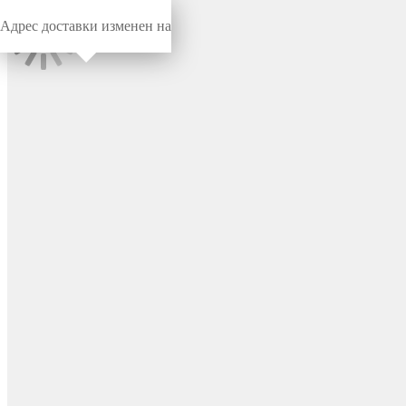
Адрес доставки изменен на
Миниворкс
/
Заглушки для труб
/
Круглые
Заглушка пластиковая
круглая Ø30, сферическая,
серия ILTT, стенка 1.0-2.0
мм, цвет черный – ILTT30