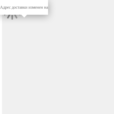
Адрес доставки изменен на
Миниворкс
/
Заглушки для труб
/
Круглые
Заглушка пластиковая
круглая Ø22 мм,
сферическая, цвет черный –
ILTT22