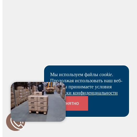
рабочих дней.
Скачать реквизиты
Наши клиенты или очень заняты, или в поисках Музы.
Пока они не успели оставить отзыв на данный товар.
Мы используем файлы
cookie
.
Продолжая использовать наш веб-
сайт, вы принимаете условия
Политики конфиденциальности
Понятно
Будьте первым и получите бонус!
Переходники и соединители