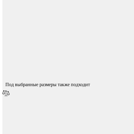
Фетры, войлок, резина
Спасибо за ваш отзыв!
Мы опубликуем его после модерации.
Под выбранные размеры также подходит
Колпачки на болт/гайку