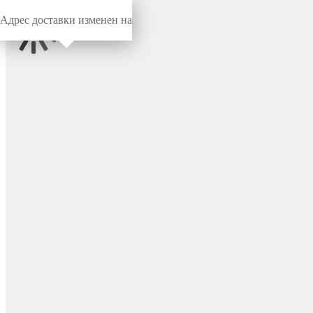
Адрес доставки изменен на
Миниворкс
/
Заглушки для труб
/
Круглые
Заглушка пластиковая
круглая Ø30, практичная,
серия ILT, стенка 2.5-4.5 мм,
цвет черный – ILT30+2,5