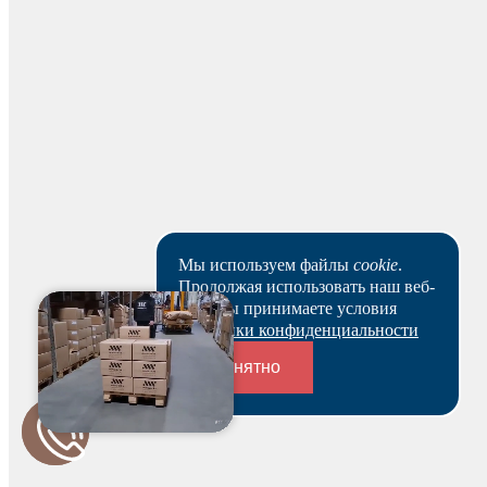
Банковским переводом
На основании заказа вам будет оформлен резерв и по
нему выставлен счет. В течение 3-х рабочих дней вы
можете оплатить счет и после этого получить
зарезервированный товар выбранным вами способом.
Ваш заказ будет действителен после оплаты в течение 5
рабочих дней.
Скачать реквизиты
Наши клиенты или очень заняты, или в поисках Музы.
Пока они не успели оставить отзыв на данный товар.
Мы используем файлы
cookie
.
Продолжая использовать наш веб-
сайт, вы принимаете условия
Политики конфиденциальности
Понятно
Переходники и соединители