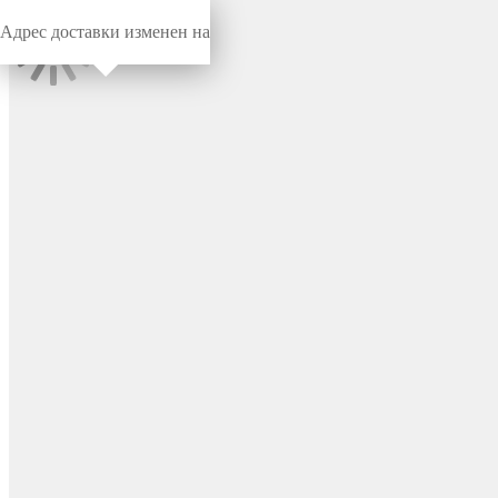
Адрес доставки изменен на
Миниворкс
/
Заглушки для труб
/
Круглые
Заглушка пластиковая
круглая Ø30, практичная,
серия ILT, стенка 1.0-3.0 мм,
цвет черный – ILT30