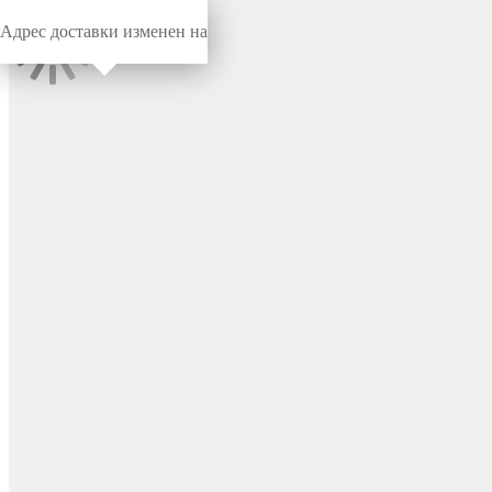
Адрес доставки изменен на
Миниворкс
/
Заглушки для труб
/
Круглые
Заглушка пластиковая
круглая Ø18, практичная,
серия ILT, стенка 1.0-2.5 мм,
цвет черный – ILT18