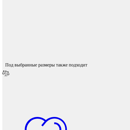
Фетры, войлок, резина
Спасибо за ваш отзыв!
Мы опубликуем его после модерации.
Под выбранные размеры также подходит
Колпачки на болт/гайку