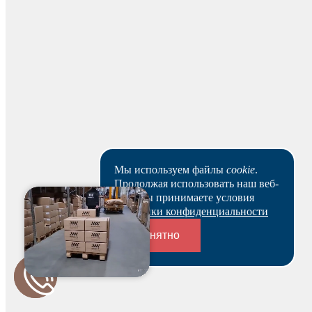
Наличными
Вы можете оплатить заказ наличными на нашем складе
при получении.
Для юридических лиц
Мы используем файлы
cookie
.
Продолжая использовать наш веб-
Банковским переводом
сайт, вы принимаете условия
Политики конфиденциальности
На основании заказа вам будет оформлен резерв и по
нему выставлен счет. В течение 3-х рабочих дней вы
Понятно
можете оплатить счет и после этого получить
зарезервированный товар выбранным вами способом.
Ваш заказ будет действителен после оплаты в течение 5
Переходники и соединители
рабочих дней.
Скачать реквизиты