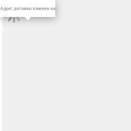
Адрес доставки изменен на
Миниворкс
/
Заглушки для труб
/
Круглые
Заглушка пластиковая
круглая Ø130, практичная,
серия ILT, стенка 2.0-7.0 мм,
цвет черный – ILT130