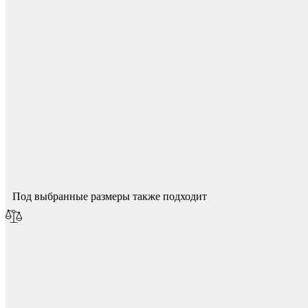
Колесные опоры
Спасибо за ваш отзыв!
Мы опубликуем его после модерации.
Под выбранные размеры также подходит