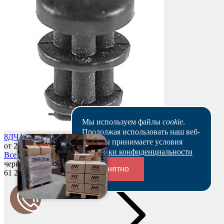
Мы используем файлы
cookie
.
Продолжая использовать наш веб-
8ДЧА – Заглушка пластиковая круглая Ø8, декоративная
сайт, вы принимаете условия
от 2,00 р.
Политики конфиденциальности
Все цены
черный
Понятно
61 274 шт
Переходники и соединители