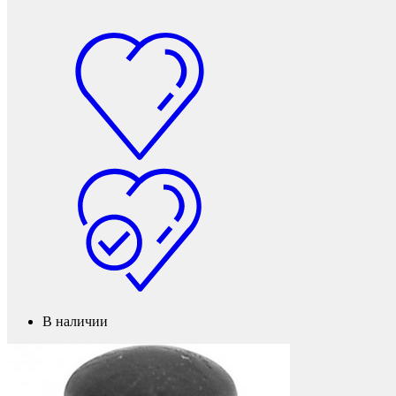
Фетры, войлок, резина
В наличии
Колпачки на болт/гайку