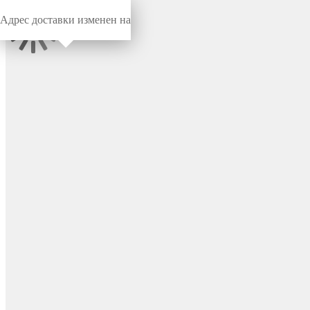
Адрес доставки изменен на
Миниворкс
/
Заглушки для труб
/
Круглые
Заглушка пластиковая
круглая Ø8, наружная, цвет
черный – 8НЧР