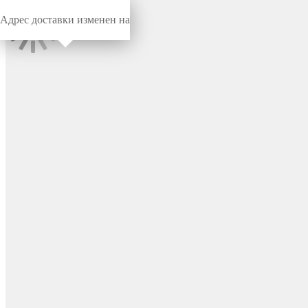
Адрес доставки изменен на
Миниворкс
/
Заглушки для труб
/
Круглые
Заглушка пластиковая
круглая Ø8, декоративная,
цвет черный – 8ДЧА