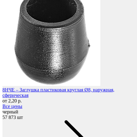
Фетры, войлок, резина
8НЧЕ – Заглушка пластиковая круглая Ø8, наружная,
сферическая
от 2,20 р.
Все цены
черный
57 873 шт
Колпачки на болт/гайку