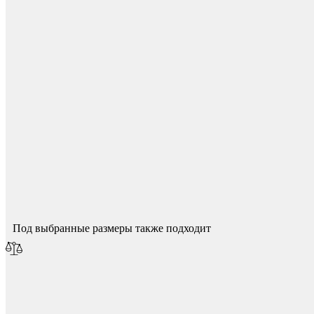
Для начисления баллов необходимо
Авторизоваться
Защита фанеры, ДСП, коробок
Спасибо за ваш отзыв!
Мы опубликуем его после модерации.
Под выбранные размеры также подходит