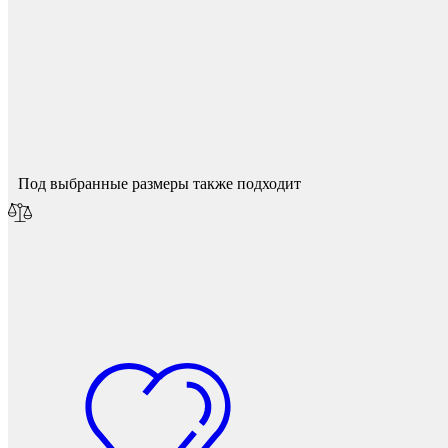
Фетры, войлок, резина
Спасибо за ваш отзыв!
Мы опубликуем его после модерации.
Под выбранные размеры также подходит
Колпачки на болт/гайку