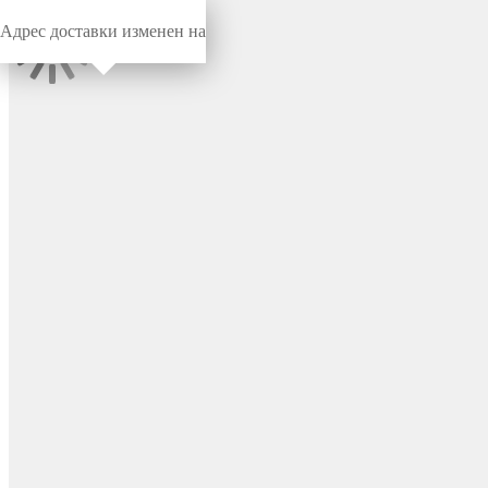
Адрес доставки изменен на
Миниворкс
/
Заглушки для труб
/
Круглые
Внутренняя заглушка для
круглой трубы Ø22 мм, с
внутренней пластиковой
резьбой М8, цвет черный –
1101142021N