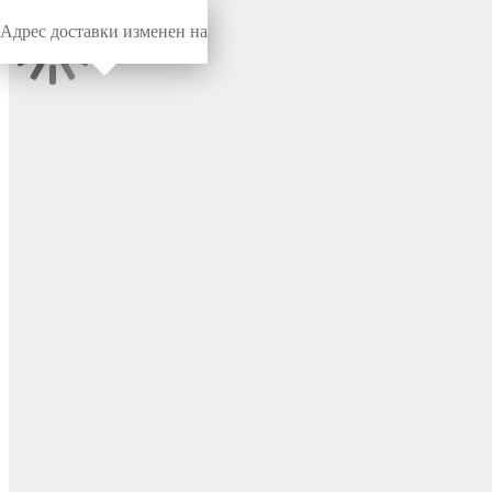
Адрес доставки изменен на
Миниворкс
/
Заглушки для труб
/
Круглые
Заглушка круглая Ø10,
наружная, цвет черный –
10НЧР