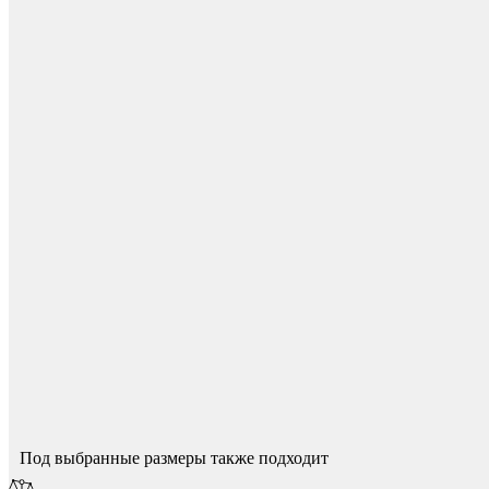
Для начисления баллов необходимо
Авторизоваться
Колесные опоры
Спасибо за ваш отзыв!
Мы опубликуем его после модерации.
Под выбранные размеры также подходит