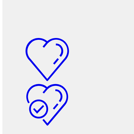
Фетры, войлок, резина
Колпачки на болт/гайку