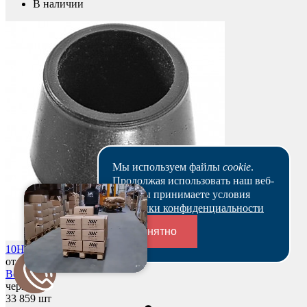
В наличии
Мы используем файлы
cookie
.
Продолжая использовать наш веб-
сайт, вы принимаете условия
Политики конфиденциальности
Понятно
10НЧЕ – Заглушка пластиковая круглая Ø10, наружная
от 2,50 р.
Переходники и соединители
Все цены
черный
33 859 шт