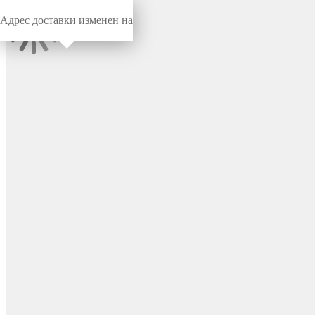
Адрес доставки изменен на
Миниворкс
/
Комплектующие для МАФ
/
Канат
комбинированный
Канат армированный 6-
прядный, Ø16 мм, цвет
красный – FLR-01.16-0