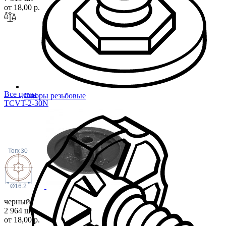
от 18,00 р.
Все цены
Опоры резьбовые
TCVT-2-30N
Torx
30
Ø16.2
черный
2 964 шт
от 18,00 р.