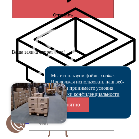
Отправить
Ваша заявка отправлена!
Мы используем файлы
cookie
.
Продолжая использовать наш веб-
сайт, вы принимаете условия
Купить в 1 клик
Политики конфиденциальности
Заполните форму, и наш менеджер
Понятно
свяжется с Вами в ближайшее время
Переходники и соединители