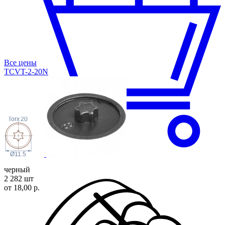
Все цены
TCVT-2-20N
Torx
20
Ø11.5
черный
2 282 шт
от 18,00 р.