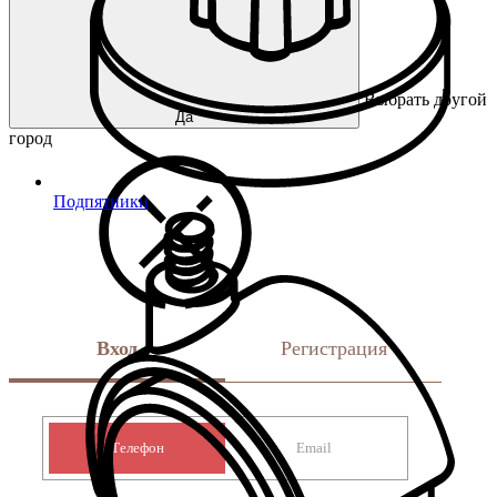
Выбрать другой
Да
город
Подпятники
Вход
Регистрация
Телефон
Email