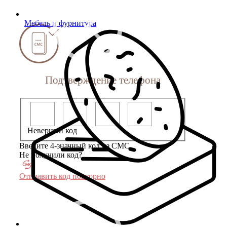
Мебель и фурнитура
Подтверждение телефона
Неверный код
Введите 4-значный код из СМС
Не получили код?
Отправить код повторно