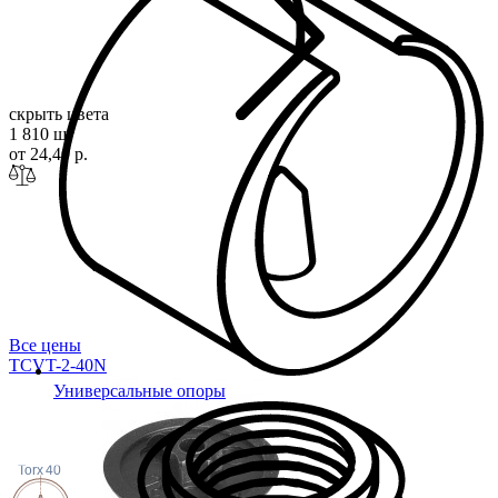
скрыть цвета
1 810 шт
от 24,40 р.
Все цены
TCVT-2-40N
Универсальные опоры
Torx
40