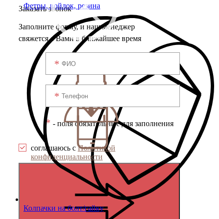
Фетры, войлок, резина
Заказать звонок
Заполните форму, и наш менеджер
свяжется с Вами в ближайшее время
*
- поля обязательные для заполнения
соглашаюсь с
Политикой
конфиденциальности
Колпачки на болт/гайку