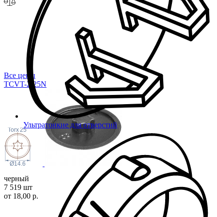
Все цены
TCVT-2-25N
Ультратонкие для отверстий
Torx
25
Ø14.6
черный
7 519 шт
от 18,00 р.