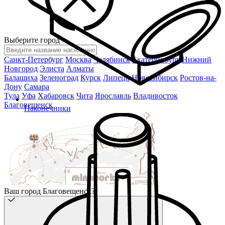
Выберите город
Санкт-Петербург
Москва
Челябинск
Екатеринбург
Нижний
Новгород
Элиста
Алматы
Балашиха
Зеленоград
Курск
Липецк
Новосибирск
Ростов-на-
Дону
Самара
Тула
Уфа
Хабаровск
Чита
Ярославль
Владивосток
Благовещенск
Наконечники
Ваш город Благовещенск?