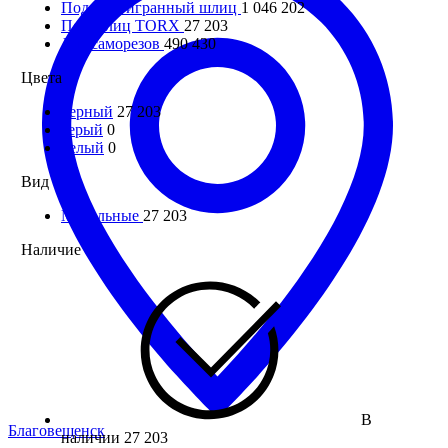
Под шестигранный шлиц
1 046 202
Под шлиц TORX
27 203
Для саморезов
490 430
Цвета
черный
27 203
серый
0
белый
0
Вид
Мебельные
27 203
Наличие
В
Благовещенск
наличии
27 203