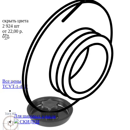
скрыть цвета
2 924 шт
от 22,00 р.
Все цены
TCVT-1-40N
Torx
40
Для шаровых кранов
СКИДКИ