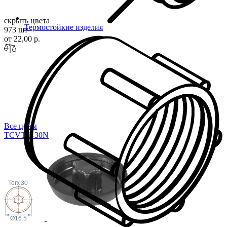
скрыть цвета
Термостойкие изделия
973 шт
от 22,00 р.
Все цены
TCVT-1-30N
Torx
30
Ø16.5