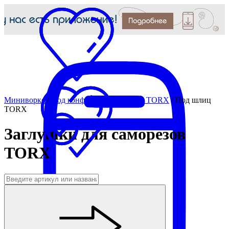
Миниворкс
/
Под конфирмат, саморезы, TORX
/
Под шлиц
TORX
Заглушки для саморезов
TORX