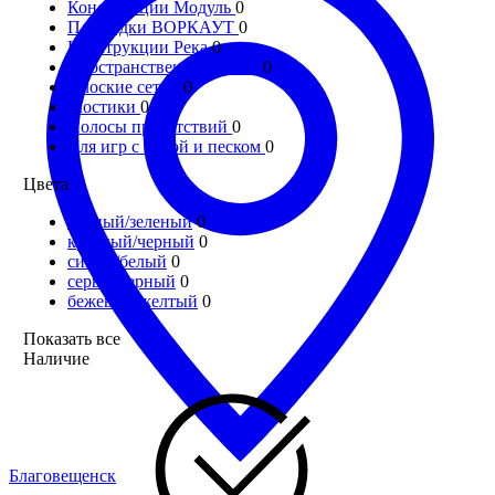
Конструкции Модуль
0
Площадки ВОРКАУТ
0
Конструкции Река
0
Пространственные сетки
0
Плоские сетки
0
Мостики
0
Полосы препятствий
0
Для игр с водой и песком
0
Цвета
черный/зеленый
0
красный/черный
0
синий/белый
0
серый/черный
0
бежевый/желтый
0
Показать все
Наличие
Благовещенск