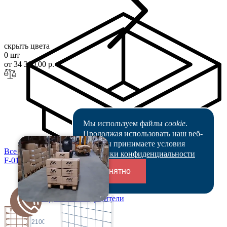
скрыть цвета
0 шт
от 34 300,00 р.
Мы используем файлы
cookie
.
Продолжая использовать наш веб-
сайт, вы принимаете условия
Все цены
Политики конфиденциальности
F-0199-4w
Понятно
Переходники и соединители
2100