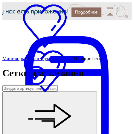
Миниворкс
/
Конструкции МАФ
/
Плоские сетки
Сетки для лазания