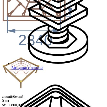
2340
Заглушки с опорой
синий/белый
0 шт
от 32 800,00 р.