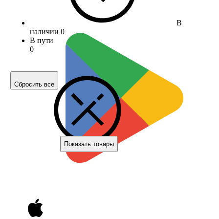
В
наличии
0
В пути
0
Сбросить все
Показать товары