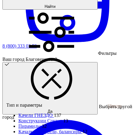
Найти
8 (800) 333 03 59
Фильтры
Ваш город Благовещенск?
Тип и параметры
Сбросить
Выбрать другой
Да
Качели ГНЕЗДО
137
город
Конструкции Сократ
13
Пирамиды
32
Качалки, карусели, балансиры
12